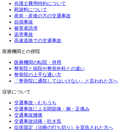
弁護士費用特約について
慰謝料について
産前・産後の方の交通事故
自損事故
被害者請求
追突事故
高速道路での交通事故
医療機関との併院
医療機関の転院・併用
整骨院と病院や整形外科との違い
整骨院の上手な通い方
「整骨院に通院してはいけない」と言われた方へ
症状について
交通事故・むちうち
交通事故による関節痛・腕・足痛み
交通事故腰痛
交通事故頭痛・吐き気
症状固定（治療の打ち切り）を宣告された方へ