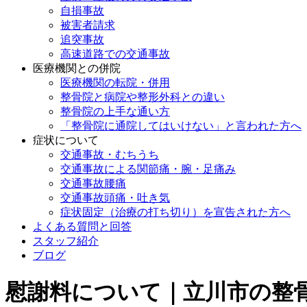
自損事故
被害者請求
追突事故
高速道路での交通事故
医療機関との併院
医療機関の転院・併用
整骨院と病院や整形外科との違い
整骨院の上手な通い方
「整骨院に通院してはいけない」と言われた方へ
症状について
交通事故・むちうち
交通事故による関節痛・腕・足痛み
交通事故腰痛
交通事故頭痛・吐き気
症状固定（治療の打ち切り）を宣告された方へ
よくある質問と回答
スタッフ紹介
ブログ
慰謝料について｜立川市の整