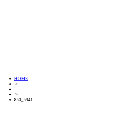
HOME
>
>
850_5941