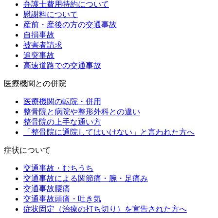
弁護士費用特約について
慰謝料について
産前・産後の方の交通事故
自損事故
被害者請求
追突事故
高速道路での交通事故
医療機関との併院
医療機関の転院・併用
整骨院と病院や整形外科との違い
整骨院の上手な通い方
「整骨院に通院してはいけない」と言われた方へ
症状について
交通事故・むちうち
交通事故による関節痛・腕・足痛み
交通事故腰痛
交通事故頭痛・吐き気
症状固定（治療の打ち切り）を宣告された方へ