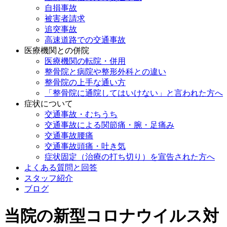
自損事故
被害者請求
追突事故
高速道路での交通事故
医療機関との併院
医療機関の転院・併用
整骨院と病院や整形外科との違い
整骨院の上手な通い方
「整骨院に通院してはいけない」と言われた方へ
症状について
交通事故・むちうち
交通事故による関節痛・腕・足痛み
交通事故腰痛
交通事故頭痛・吐き気
症状固定（治療の打ち切り）を宣告された方へ
よくある質問と回答
スタッフ紹介
ブログ
当院の新型コロナウイルス対