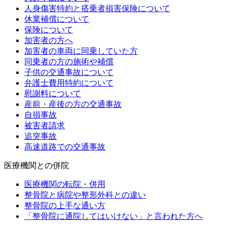
人身傷害特約と搭乗者損害保険について
休業補償について
保険について
加害者の方へ
加害者の車両に同乗していた方
同乗者の方の施術や補償
子供の交通事故について
弁護士費用特約について
慰謝料について
産前・産後の方の交通事故
自損事故
被害者請求
追突事故
高速道路での交通事故
医療機関との併院
医療機関の転院・併用
整骨院と病院や整形外科との違い
整骨院の上手な通い方
「整骨院に通院してはいけない」と言われた方へ