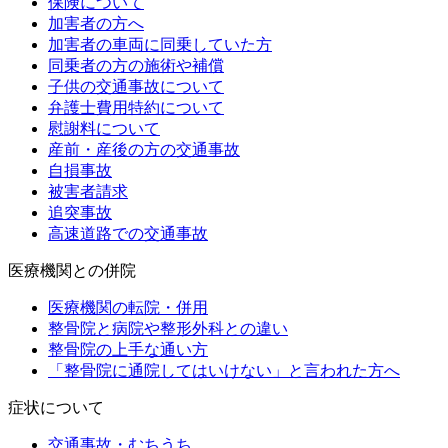
保険について
加害者の方へ
加害者の車両に同乗していた方
同乗者の方の施術や補償
子供の交通事故について
弁護士費用特約について
慰謝料について
産前・産後の方の交通事故
自損事故
被害者請求
追突事故
高速道路での交通事故
医療機関との併院
医療機関の転院・併用
整骨院と病院や整形外科との違い
整骨院の上手な通い方
「整骨院に通院してはいけない」と言われた方へ
症状について
交通事故・むちうち