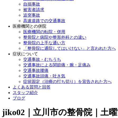
自損事故
被害者請求
追突事故
高速道路での交通事故
医療機関との併院
医療機関の転院・併用
整骨院と病院や整形外科との違い
整骨院の上手な通い方
「整骨院に通院してはいけない」と言われた方へ
症状について
交通事故・むちうち
交通事故による関節痛・腕・足痛み
交通事故腰痛
交通事故頭痛・吐き気
症状固定（治療の打ち切り）を宣告された方へ
よくある質問と回答
スタッフ紹介
ブログ
jiko02｜立川市の整骨院｜土