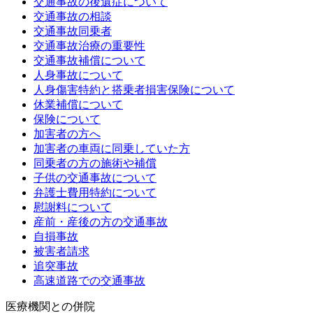
交通事故の後遺症について
交通事故の相談
交通事故同乗者
交通事故治療の重要性
交通事故補償について
人身事故について
人身傷害特約と搭乗者損害保険について
休業補償について
保険について
加害者の方へ
加害者の車両に同乗していた方
同乗者の方の施術や補償
子供の交通事故について
弁護士費用特約について
慰謝料について
産前・産後の方の交通事故
自損事故
被害者請求
追突事故
高速道路での交通事故
医療機関との併院