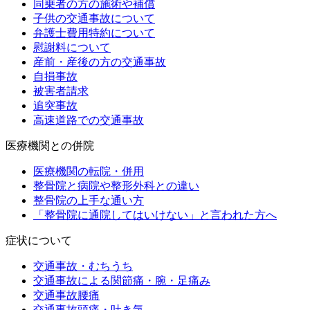
同乗者の方の施術や補償
子供の交通事故について
弁護士費用特約について
慰謝料について
産前・産後の方の交通事故
自損事故
被害者請求
追突事故
高速道路での交通事故
医療機関との併院
医療機関の転院・併用
整骨院と病院や整形外科との違い
整骨院の上手な通い方
「整骨院に通院してはいけない」と言われた方へ
症状について
交通事故・むちうち
交通事故による関節痛・腕・足痛み
交通事故腰痛
交通事故頭痛・吐き気