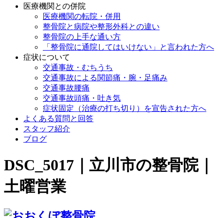
医療機関との併院
医療機関の転院・併用
整骨院と病院や整形外科との違い
整骨院の上手な通い方
「整骨院に通院してはいけない」と言われた方へ
症状について
交通事故・むちうち
交通事故による関節痛・腕・足痛み
交通事故腰痛
交通事故頭痛・吐き気
症状固定（治療の打ち切り）を宣告された方へ
よくある質問と回答
スタッフ紹介
ブログ
DSC_5017｜立川市の整骨院｜
土曜営業