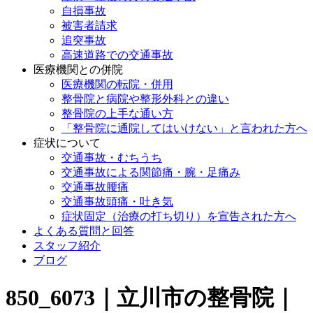
自損事故
被害者請求
追突事故
高速道路での交通事故
医療機関との併院
医療機関の転院・併用
整骨院と病院や整形外科との違い
整骨院の上手な通い方
「整骨院に通院してはいけない」と言われた方へ
症状について
交通事故・むちうち
交通事故による関節痛・腕・足痛み
交通事故腰痛
交通事故頭痛・吐き気
症状固定（治療の打ち切り）を宣告された方へ
よくある質問と回答
スタッフ紹介
ブログ
850_6073｜立川市の整骨院｜