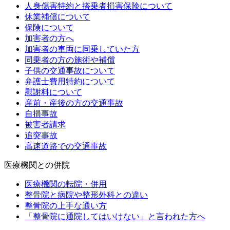
人身傷害特約と搭乗者損害保険について
休業補償について
保険について
加害者の方へ
加害者の車両に同乗していた方
同乗者の方の施術や補償
子供の交通事故について
弁護士費用特約について
慰謝料について
産前・産後の方の交通事故
自損事故
被害者請求
追突事故
高速道路での交通事故
医療機関との併院
医療機関の転院・併用
整骨院と病院や整形外科との違い
整骨院の上手な通い方
「整骨院に通院してはいけない」と言われた方へ