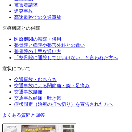
被害者請求
追突事故
高速道路での交通事故
医療機関との併院
医療機関の転院・併用
整骨院と病院や整形外科との違い
整骨院の上手な通い方
「整骨院に通院してはいけない」と言われた方へ
症状について
交通事故・むちうち
交通事故による関節痛・腕・足痛み
交通事故腰痛
交通事故頭痛・吐き気
症状固定（治療の打ち切り）を宣告された方へ
よくある質問と回答