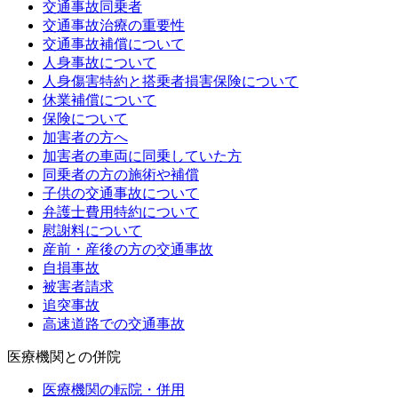
交通事故同乗者
交通事故治療の重要性
交通事故補償について
人身事故について
人身傷害特約と搭乗者損害保険について
休業補償について
保険について
加害者の方へ
加害者の車両に同乗していた方
同乗者の方の施術や補償
子供の交通事故について
弁護士費用特約について
慰謝料について
産前・産後の方の交通事故
自損事故
被害者請求
追突事故
高速道路での交通事故
医療機関との併院
医療機関の転院・併用