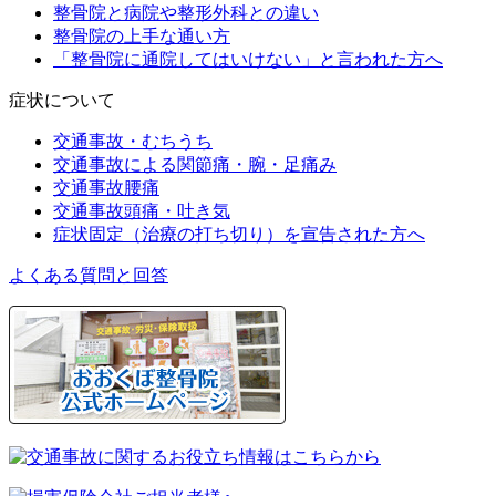
整骨院と病院や整形外科との違い
整骨院の上手な通い方
「整骨院に通院してはいけない」と言われた方へ
症状について
交通事故・むちうち
交通事故による関節痛・腕・足痛み
交通事故腰痛
交通事故頭痛・吐き気
症状固定（治療の打ち切り）を宣告された方へ
よくある質問と回答