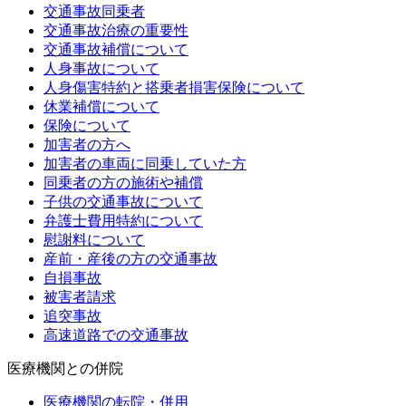
交通事故同乗者
交通事故治療の重要性
交通事故補償について
人身事故について
人身傷害特約と搭乗者損害保険について
休業補償について
保険について
加害者の方へ
加害者の車両に同乗していた方
同乗者の方の施術や補償
子供の交通事故について
弁護士費用特約について
慰謝料について
産前・産後の方の交通事故
自損事故
被害者請求
追突事故
高速道路での交通事故
医療機関との併院
医療機関の転院・併用