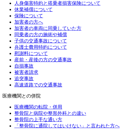
人身傷害特約と搭乗者損害保険について
休業補償について
保険について
加害者の方へ
加害者の車両に同乗していた方
同乗者の方の施術や補償
子供の交通事故について
弁護士費用特約について
慰謝料について
産前・産後の方の交通事故
自損事故
被害者請求
追突事故
高速道路での交通事故
医療機関との併院
医療機関の転院・併用
整骨院と病院や整形外科との違い
整骨院の上手な通い方
「整骨院に通院してはいけない」と言われた方へ